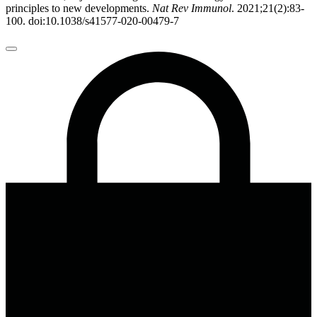
principles to new developments.
Nat Rev Immunol
. 2021;21(2):83-
100. doi:10.1038/s41577-020-00479-7
Đóng