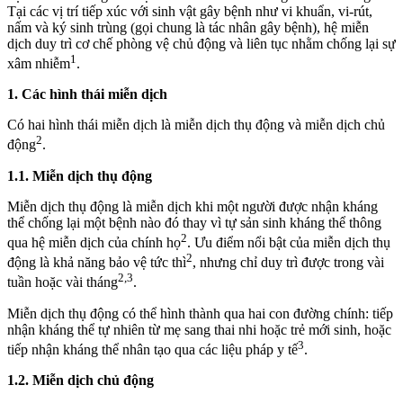
Tại các vị trí tiếp xúc với sinh vật gây bệnh như vi khuẩn, vi-rút,
nấm và ký sinh trùng (gọi chung là tác nhân gây bệnh), hệ miễn
dịch duy trì cơ chế phòng vệ chủ động và liên tục nhằm chống lại sự
1
xâm nhiễm
.
1. Các hình thái miễn dịch
Có hai hình thái miễn dịch là miễn dịch thụ động và miễn dịch chủ
2
động
.
1.1. Miễn dịch thụ động
Miễn dịch thụ động là miễn dịch khi một người được nhận kháng
thể chống lại một bệnh nào đó thay vì tự sản sinh kháng thể thông
2
qua hệ miễn dịch của chính họ
. Ưu điểm nổi bật của miễn dịch thụ
2
động là khả năng bảo vệ tức thì
, nhưng chỉ duy trì được trong vài
2,3
tuần hoặc vài tháng
.
Miễn dịch thụ động có thể hình thành qua hai con đường chính: tiếp
nhận kháng thể tự nhiên từ mẹ sang thai nhi hoặc trẻ mới sinh, hoặc
3
tiếp nhận kháng thể nhân tạo qua các liệu pháp y tế
.
1.2. Miễn dịch chủ động