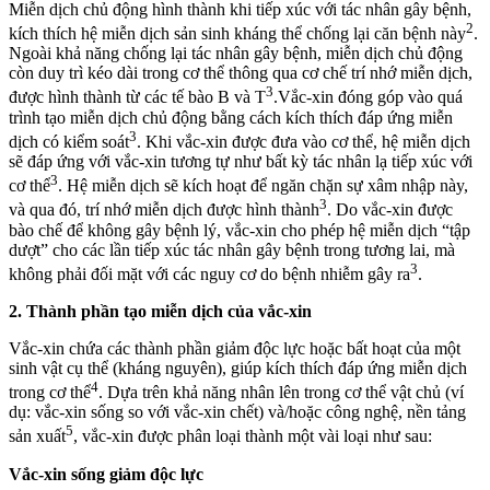
Miễn dịch chủ động hình thành khi tiếp xúc với tác nhân gây bệnh,
2
kích thích hệ miễn dịch sản sinh kháng thể chống lại căn bệnh này
.
Ngoài khả năng chống lại tác nhân gây bệnh, miễn dịch chủ động
còn duy trì kéo dài trong cơ thể thông qua cơ chế trí nhớ miễn dịch,
3
được hình thành từ các tế bào B và T
.Vắc-xin đóng góp vào quá
trình tạo miễn dịch chủ động bằng cách kích thích đáp ứng miễn
3
dịch có kiểm soát
. Khi vắc-xin được đưa vào cơ thể, hệ miễn dịch
sẽ đáp ứng với vắc-xin tương tự như bất kỳ tác nhân lạ tiếp xúc với
3
cơ thể
. Hệ miễn dịch sẽ kích hoạt để ngăn chặn sự xâm nhập này,
3
và qua đó, trí nhớ miễn dịch được hình thành
. Do vắc-xin được
bào chế để không gây bệnh lý, vắc-xin cho phép hệ miễn dịch “tập
dượt” cho các lần tiếp xúc tác nhân gây bệnh trong tương lai, mà
3
không phải đối mặt với các nguy cơ do bệnh nhiễm gây ra
.
2. Thành phần tạo miễn dịch của vắc-xin
Vắc-xin chứa các thành phần giảm độc lực hoặc bất hoạt của một
sinh vật cụ thể (kháng nguyên), giúp kích thích đáp ứng miễn dịch
4
trong cơ thể
. Dựa trên khả năng nhân lên trong cơ thể vật chủ (ví
dụ: vắc-xin sống so với vắc-xin chết) và/hoặc công nghệ, nền tảng
5
sản xuất
, vắc-xin được phân loại thành một vài loại như sau:
Vắc-xin sống giảm độc lực