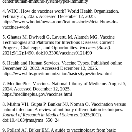
center/human-immune-system/types-immunity
4. WHO. How do vaccines work? World Health Organization.
February 25, 2025. Accessed December 12, 2025.
https://www.who.int/news-room/feature-stories/detail/how-do-
vaccines-work
5. Ghattas M, Dwivedi G, Lavertu M, Alameh MG. Vaccine
Technologies and Platforms for Infectious Diseases: Current
Progress, Challenges, and Opportunities.
Vaccines (Basel)
.
2021;9(12):1490. doi:10.3390/vaccines9121490
6. Health and Human Services. Vaccine Types. Published online
December 22, 2022. Accessed December 12, 2025.
https://www.hhs.gov/immunization/basics/types/index.html
7. MedlinePlus. Vaccines. National Library of Medicine. August 5,
2024. Accessed December 12, 2025.
https://medlineplus.gov/vaccines.html
8. Mishra VH, Gupta P, Bankar NJ, Noman O. Vaccination versus
natural infection: A review of antibody differentiation techniques.
Journal of Research in Medical Sciences
. 2025;30(1).
doi:10.4103/jrms.jrms_550_24
9. Pollard AJ, Bijker EM. A guide to vaccinology: from basic