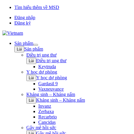
Tìm hiểu thêm về MSD
Đăng nhập
Đăng ký
Sản phẩm
Open
Sản phẩm
Lùi
submenu
Điều trị ung thư
Điều trị ung thư
Lùi
Keytruda
Y học dự phòng
Y học dự phòng
Lùi
Gardasil 9
Vaxneuvance
Kháng sinh – Kháng nấm
Kháng sinh – Kháng nấm
Lùi
Invanz
Zerbaxa
Recarbrio
Cancidas
Gây mê hồi sức
Gây mê hồi sức
Lùi