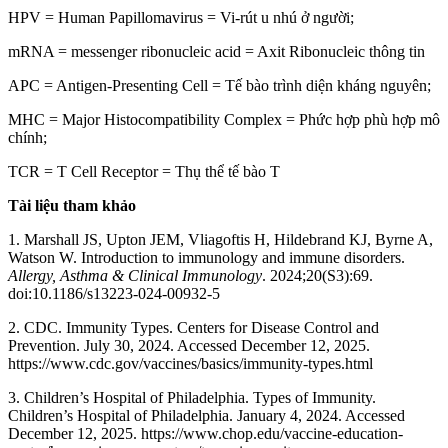
HPV = Human Papillomavirus = Vi-rút u nhú ở người;
mRNA = messenger ribonucleic acid = Axit Ribonucleic thông tin
APC = Antigen-Presenting Cell = Tế bào trình diện kháng nguyên;
MHC = Major Histocompatibility Complex = Phức hợp phù hợp mô
chính;
TCR = T Cell Receptor = Thụ thể tế bào T
Tài liệu tham khảo
1. Marshall JS, Upton JEM, Vliagoftis H, Hildebrand KJ, Byrne A,
Watson W. Introduction to immunology and immune disorders.
Allergy, Asthma & Clinical Immunology
. 2024;20(S3):69.
doi:10.1186/s13223-024-00932-5
2. CDC. Immunity Types. Centers for Disease Control and
Prevention. July 30, 2024. Accessed December 12, 2025.
https://www.cdc.gov/vaccines/basics/immunity-types.html
3. Children’s Hospital of Philadelphia. Types of Immunity.
Children’s Hospital of Philadelphia. January 4, 2024. Accessed
December 12, 2025. https://www.chop.edu/vaccine-education-