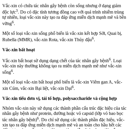
Vắc-xin có chứa tác nhân gây bệnh còn sống nhưng ở dạng giảm
3
độc lực
. Do có đặc tính tương đồng cao với quá trình nhiễm trùng
tự nhiên, loại vắc-xin này tạo ra đáp ứng miễn dịch mạnh mẽ và bền
6
vững
.
Một số loại vắc-xin sống phổ biến là vắc-xin kết hợp Sởi, Quai bị,
6
Rubella (MMR), vắc-xin Rota, vắc-xin Thủy đậu
.
Vắc-xin bất hoạt
6
Vắc-xin bất hoạt sử dụng dạng chết của tác nhân gây bệnh
. Loại
vắc-xin này thường không tạo ra miễn dịch mạnh mẽ như vắc-xin
6
sống
.
Một số loại vắc-xin bất hoại phổ biến là vắc-xin Viêm gan A, vắc-
6
xin Cúm, vắc-xin Bại liệt, vắc-xin Dại
.
Vắc-xin tiểu đơn vị, tái tổ hợp, polysaccharide và cộng hợp
Nhóm vắc-xin này sử dụng các thành phần cấu trúc đặc hiệu của tác
nhân gây bệnh như protein, đường hoặc vỏ capsid (lớp vỏ bao bọc
6
tác nhân gây bệnh)
. Do chỉ sử dụng các thành phần đặc hiệu, vắc-
xin tạo ra đáp ứng miễn dịch mạnh mẽ và an toàn cho hầu hết các