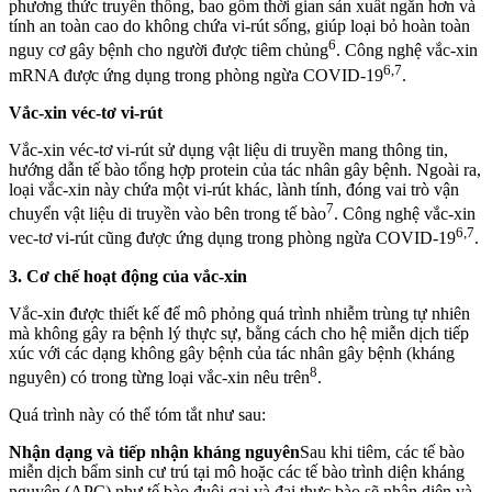
phương thức truyền thống, bao gồm thời gian sản xuất ngắn hơn và
tính an toàn cao do không chứa vi-rút sống, giúp loại bỏ hoàn toàn
6
nguy cơ gây bệnh cho người được tiêm chủng
. Công nghệ vắc-xin
6,7
mRNA được ứng dụng trong phòng ngừa COVID-19
.
Vắc-xin véc-tơ vi-rút
Vắc-xin véc-tơ vi-rút sử dụng vật liệu di truyền mang thông tin,
hướng dẫn tế bào tổng hợp protein của tác nhân gây bệnh. Ngoài ra,
loại vắc-xin này chứa một vi-rút khác, lành tính, đóng vai trò vận
7
chuyển vật liệu di truyền vào bên trong tế bào
. Công nghệ vắc-xin
6,7
vec-tơ vi-rút cũng được ứng dụng trong phòng ngừa COVID-19
.
3. Cơ chế hoạt động của vắc-xin
Vắc-xin được thiết kế để mô phỏng quá trình nhiễm trùng tự nhiên
mà không gây ra bệnh lý thực sự, bằng cách cho hệ miễn dịch tiếp
xúc với các dạng không gây bệnh của tác nhân gây bệnh (kháng
8
nguyên) có trong từng loại vắc-xin nêu trên
.
Quá trình này có thể tóm tắt như sau:
Nhận dạng và tiếp nhận kháng nguyên
Sau khi tiêm, các tế bào
miễn dịch bẩm sinh cư trú tại mô hoặc các tế bào trình diện kháng
nguyên (APC) như tế bào đuôi gai và đại thực bào sẽ nhận diện và