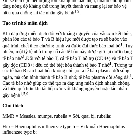
xin sẽ tích cực tiết lượng lớn kháng thể đặc hiệu, nhanh chóng làm
tăng nồng độ kháng thể trong huyết thanh và mang lại sự bảo vệ
1,9
hiệu quả chống lại tác nhân gây bệnh
.
Tạo trí nhớ miễn dịch
Khi đáp ứng miễn dịch đối với kháng nguyên của vắc-xin kết thúc,
phần lớn các tế bào T và B hiệu lực mới được tạo ra sẽ bước vào
1
quá trình chết theo chương trình và được đại thực bào loại bỏ
. Tuy
nhiên, một tỷ lệ nhỏ trong số các tế bào này được giữ lại dưới dạng
1
tế bào nhớ
.Đối với tế bào T, cả tế bào T hỗ trợ (CD4+) và tế bào T
1
gây độc (CD8+) đều có thể biệt hóa thành tế bào T nhớ
. Tương tự,
các tế bào B sau hoạt hóa không chỉ tạo ra tế bào plasma đời sống
1
ngắn, mà còn hình thành tế bào B nhớ, tế bào plasma đời sống dài
.
Các tế bào nhớ giúp cơ thể tạo ra đáp ứng miễn dịch nhanh chóng
và hiệu quả hơn khi tái tiếp xúc với kháng nguyên hoặc tác nhân
1,5,9
gây bệnh
.
Chú thích
MMR = Measles, mumps, rubella = Sởi, quai bị, rubella;
Hib = Haemophilus influenzae type b = Vi khuẩn Haemophilus
influenzae type b;