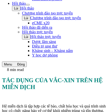
Hội thảo
Open
Hội thảo
Lùi
submenu
Chương trình đào tạo trực tuyến
Chương trình đào tạo trực tuyến
Lùi
eCME x20
Hội thảo đã diễn ra
Hội thảo trực tuyến
Hội thảo trực tuyến
Lùi
Dược lâm sàng
Điều trị ung thư
Kháng sinh – Kháng nấm
Y học dự phòng
Menu
Đóng
8 min read
TÁC DỤNG CỦA VẮC-XIN TRÊN HỆ
MIỄN DỊCH
Hệ miễn dịch là tập hợp các tế bào, chất hóa học và quá trình sinh
học có chức năng bảo vệ cơ thể khỏi nhiễm trùng và tổn thương.