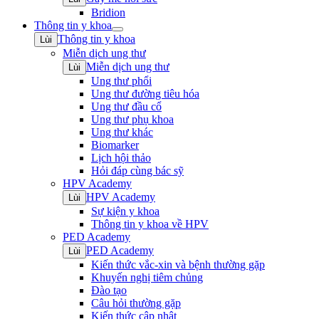
Bridion
Thông tin y khoa
Open
Thông tin y khoa
Lùi
submenu
Miễn dịch ung thư
Miễn dịch ung thư
Lùi
Ung thư phổi
Ung thư đường tiêu hóa
Ung thư đầu cổ
Ung thư phụ khoa
Ung thư khác
Biomarker
Lịch hội thảo
Hỏi đáp cùng bác sỹ
HPV Academy
HPV Academy
Lùi
Sự kiện y khoa
Thông tin y khoa về HPV
PED Academy
PED Academy
Lùi
Kiến thức vắc-xin và bệnh thường gặp
Khuyến nghị tiêm chủng
Đào tạo
Câu hỏi thường gặp
Kiến thức cập nhật