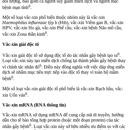
đối tượng, bao gồm cả người suy giảm miễn dịch và người mắc
6
bệnh mạn tính
.
Một số loại vắc-xin phổ biến thuộc nhóm này là vắc-xin
Haemophilus influenzae
týp b (Hib), vắc-xin Viêm gan B, vắc-xin
HPV, vắc-xin Ho gà, vắc-xin Phế cầu, vắc-xin bệnh Não mô cầu,
6
vắc-xin Zona thần kinh
.
Vắc-xin giải độc tố
6
Vắc-xin giải độc tố sử dụng độc tố do tác nhân gây bệnh tạo ra
.
Loại vắc-xin này tạo miễn dịch chống lại thành phần gây bệnh thay
6
vì chính tác nhân đó
. Điều này đồng nghĩa với việc đáp ứng miễn
dịch sẽ nhắm mục tiêu trực tiếp vào độc tố thay vì toàn bộ mầm
6
bệnh
.
Một số loại vắc-xin giải độc tố phổ biến là vắc-xin Bạch hầu, vắc-
6
xin Uốn ván
.
Vắc-xin mRNA (RNA thông tin)
Vắc-xin mRNA sử dụng mRNA để cung cấp mã di truyền, hướng
dẫn cho tế bào tổng hợp protein (hoặc một đoạn protein) của tác
6
nhân gây bệnh
. Loại vắc-xin này sở hữu nhiều ưu điểm so với các