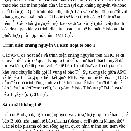
thực bào các thành phần của vắc-xin (ví dụ: kháng nguyên và/hoặc
5
chất bổ trợ)
. Quá trình nhận diện,thực bào và xử lý nội bào đối với
kháng nguyên và/hoặc chất bổ trợ sẽ kích thích các APC trưởng
5
thành
. Các kháng nguyên nội bào sẽ được xử lý (phân cắt) thành
các đoạn peptide và trình diện trên các thụ thể bề mặt tế bào gọi là
5
phức hợp phù hợp mô chính (MHC)
.
Trình diện kháng nguyên và kích hoạt tế bào T
Các APC đã hoạt hóa và trình diện kháng nguyên trên MHC sẽ di
chuyển đến các cơ quan lympho thứ cấp, như hạch bạch huyết dẫn
lưu và lách, để tiếp xúc với các tế bào T mới (naïve T cell) tại các
5
khu vực chuyên biệt gọi là vùng tế bào T
. Sự tương tác giữa APC
và tế bào T thông qua liên kết giữa MHC và thụ thể tế bào T (TCR)
dẫn đến quá trình tăng sinh và biệt hóa của tế bào T mới thành tế
bào hiệu lực (effector cell), bao gồm tế bào T hỗ trợ (CD4+) và tế
5
bào T gây độc (CD8+)
.
Sản xuất kháng thể
Tế bào B nhận dạng kháng nguyên và với sự trợ giúp từ tế bào T, tế
5
bào B biệt hóa thành tế bào plasma (plasma cell) tiết ra kháng thể
.
Các tế bào plasma có đời sống ngắn, được hình thành sau tiêm vắc-