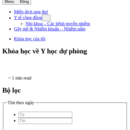
Menu
Đóng
Miễn dịch ung thư
Y tế cộng đồng
Nhi khoa – Các bệnh truyền nhiễm
Gây mê & Nhiễm khuẩn – Nhiễm nấm
Khóa học của tôi
Khóa học về Y học dự phòng
Share this
< 1 min read
Bộ lọc
Tìm theo ngày
Từ
Tới