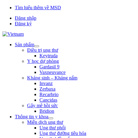
Tìm hiểu thêm về MSD
Đăng nhập
Đăng ký
Sản phẩm
Open
Điều trị ung thư
submenu
Keytruda
Y học dự phòng
Gardasil 9
Vaxneuvance
Kháng sinh – Kháng nấm
Invanz
Zerbaxa
Recarbrio
Cancidas
Gây mê hồi sức
Bridion
Thông tin y khoa
Open
Miễn dịch ung thư
submenu
Ung thư phổi
Ung thư đường tiêu hóa