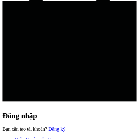
Đăng nhập
Đang
Bạn cần tạo tài khoản?
Đăng ký
tải